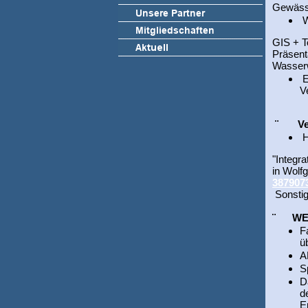
Gewäss
W
GIS + T
Präsen
Wasserw
E
V
¨ Ver
H
"Integr
in Wolf
387907
Sonsti
¨ WEB-
F
ü
A
S
D
d
E