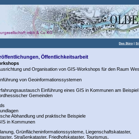
Das Büro
|
S
röffentlichungen, Öffentlichkeitsarbeit
kshops
usrichtung und Organisation von GIS-Workshops für den Raum We
inführung von Geoinformationssystemen
rfahrungsaustausch Einführung eines GIS in Kommunen am Beispiel 
ordhessischer Gemeinden
rds
undlagen
ische Abhandlung und praktische Beispiele
IS in Kommunen
planung, Grünflächeninformationssysteme, Liegenschaftskataster,
taster, Straßenkataster, Friedhofskataster, Tourismus,