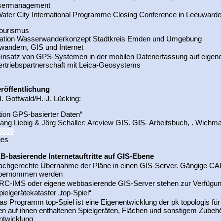
ermanagement
ater City International Programme Closing Conference in Leeuwarden
ourismus
tation Wasserwanderkonzept Stadtkreis Emden und Umgebung
andern, GIS und Internet
insatz von GPS-Systemen in der mobilen Datenerfassung auf eigen
ertriebspartnerschaft mit Leica-Geosystems
öffentlichung
. Gottwald/H.-J. Lücking:
ation GPS-basierter Daten“
gang Liebig & Jörg Schaller: Arcview GIS. GIS- Arbeitsbuch, . Wichma
3589
ges
basierende Internetauftritte auf GIS-Ebene
achgerechte Übernahme der Pläne in einen GIS-Server. Gängige C
bernommen werden
RC-IMS oder eigene webbasierende GIS-Server stehen zur Verfügu
pielgerätekataster „top-Spiel“
as Programm top-Spiel ist eine Eigenentwicklung der pk topologis für
en auf ihnen enthaltenen Spielgeräten, Flächen und sonstigem Zubehör
ntwicklung