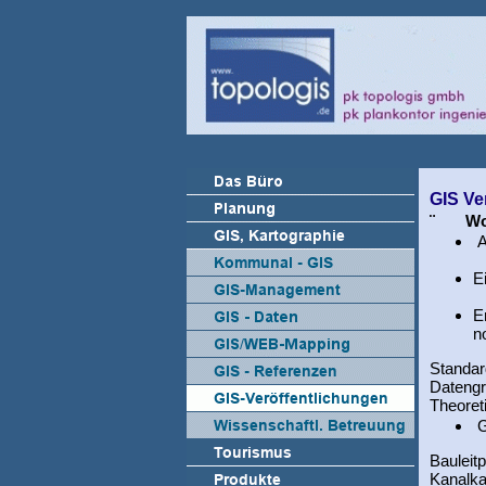
GIS Ve
¨ Wor
A
E
E
n
Standa
Datengr
Theoret
G
Bauleit
Kanalka